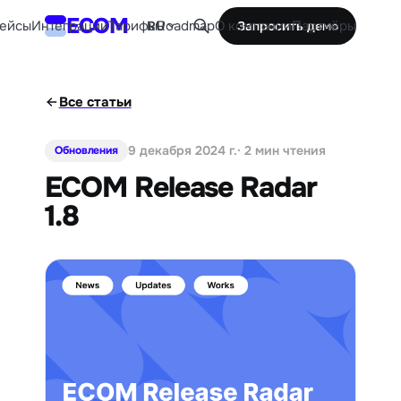
ECOM
ейсы
Интеграции
Тарифы
Roadmap
О компании
Партнёры
RU
Запросить демо
Все статьи
9 декабря 2024 г.
· 2 мин чтения
Обновления
ECOM Release Radar
1.8