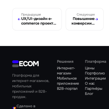
Предыдущая
Следующая
UX/UI-дизайн e-
Повышение
commerce проекта:
конверсии в
улучшение
интернет-
пользовательского
магазине:
опыта
советы и
решения
для
молдавского
бизнеса
ECOM
Решения
Платформа
Интернет-
Цены
магазин
Портфолио
Платформа для
Мобильное
Интеграции
интернет-магазинов,
приложение
О нас
мобильных
B2B-портал
Партнёры
приложений и B2B-
Блог
продаж.
Сделано в
♥