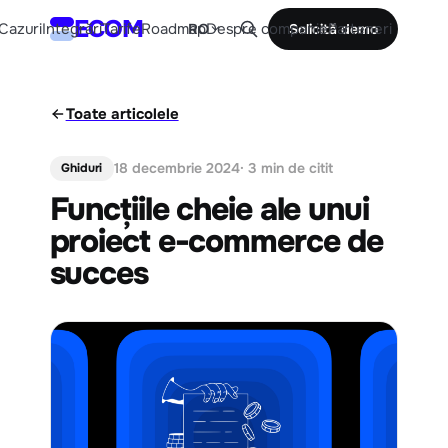
ECOM
Cazuri
Integrări
Tarife
Roadmap
Despre companie
Parteneri
RO
Solicită demo
Toate articolele
18 decembrie 2024
· 3 min de citit
Ghiduri
Funcțiile cheie ale unui
proiect e-commerce de
succes