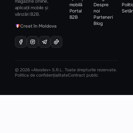
magazine online,
mobilă
Despre
Polit
aplicații mobile și
Portal
noi
Setăr
vânzări B2B.
B2B
Parteneri
Blog
♥
Creat în Moldova
© 2026 «Alsodev» S.R.L. Toate drepturile rezervate.
Politica de confidențialitate
Contract public