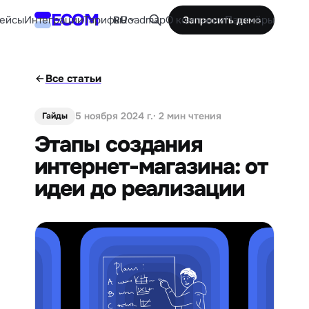
ECOM
ейсы
Интеграции
Тарифы
Roadmap
О компании
Партнёры
RU
Запросить демо
Все статьи
5 ноября 2024 г.
· 2 мин чтения
Гайды
Этапы создания
интернет-магазина: от
идеи до реализации