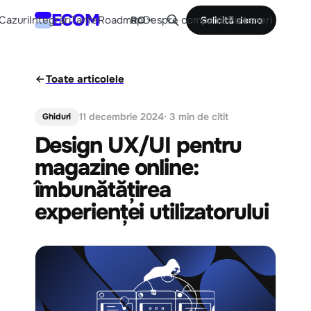
ECOM
Cazuri
Integrări
Tarife
Roadmap
Despre companie
Parteneri
RO
Solicită demo
Toate articolele
11 decembrie 2024
· 3 min de citit
Ghiduri
Design UX/UI pentru
magazine online:
îmbunătățirea
experienței utilizatorului