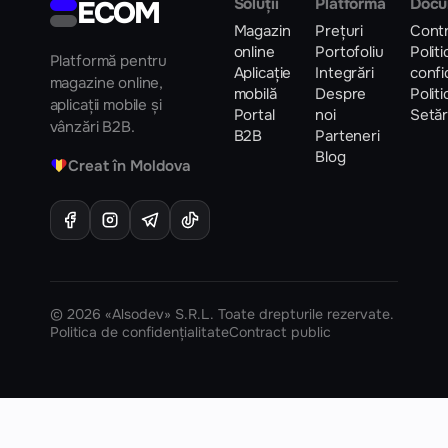
ECOM
Soluții
Platformă
Docu
Magazin
Prețuri
Contr
online
Portofoliu
Polit
Platformă pentru
Aplicație
Integrări
confi
magazine online,
mobilă
Despre
Polit
aplicații mobile și
Portal
noi
Setăr
vânzări B2B.
B2B
Parteneri
Blog
♥
Creat în Moldova
© 2026 «Alsodev» S.R.L. Toate drepturile rezervate.
Politica de confidențialitate
Contract public