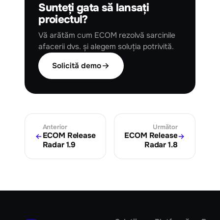
Sunteți gata să lansați
proiectul?
Vă arătăm cum ECOM rezolvă sarcinile
afacerii dvs. și alegem soluția potrivită.
Solicită demo
Anterior
Următor
ECOM Release
ECOM Release
Radar 1.9
Radar 1.8