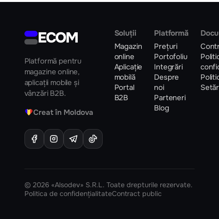
utilizatorului
afacerile din
Moldova
ECOM
Soluții
Platformă
Docu
Magazin
Prețuri
Contr
online
Portofoliu
Polit
Platformă pentru
Aplicație
Integrări
confi
magazine online,
mobilă
Despre
Polit
aplicații mobile și
Portal
noi
Setăr
vânzări B2B.
B2B
Parteneri
Blog
♥
Creat în Moldova
© 2026 «Alsodev» S.R.L. Toate drepturile rezervate.
Politica de confidențialitate
Contract public