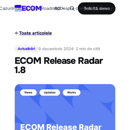
ECOM
Cazuri
Integrări
Tarife
Roadmap
Despre companie
Parteneri
RO
Solicită demo
Toate articolele
9 decembrie 2024
· 2 min de citit
Actualizări
ECOM Release Radar
1.8