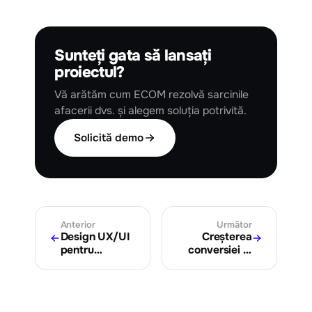
Sunteți gata să lansați
proiectul?
Vă arătăm cum ECOM rezolvă sarcinile
afacerii dvs. și alegem soluția potrivită.
Solicită demo
Anterior
Următor
Design UX/UI
Creșterea
pentru
conversiei în
magazine
magazinul
online:
online: sfaturi
îmbunătățirea
și soluții
experienței
pentru