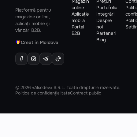
Magazin
Prețuri
Contr
online
Portofoliu
Polit
Platformă pentru
Aplicație
Integrări
confi
magazine online,
mobilă
Despre
Polit
aplicații mobile și
Portal
noi
Setăr
vânzări B2B.
B2B
Parteneri
Blog
♥
Creat în Moldova
© 2026 «Alsodev» S.R.L. Toate drepturile rezervate.
Politica de confidențialitate
Contract public