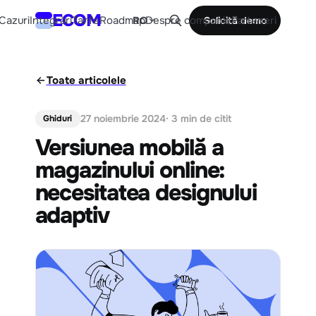
ECOM
Cazuri
Integrări
Tarife
Roadmap
Despre companie
Parteneri
RO
Solicită demo
Toate articolele
27 noiembrie 2024
· 3 min de citit
Ghiduri
Versiunea mobilă a
magazinului online:
necesitatea designului
adaptiv