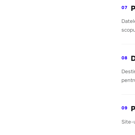
P
07
Datel
scopur
D
08
Destin
pentr
P
09
Site-