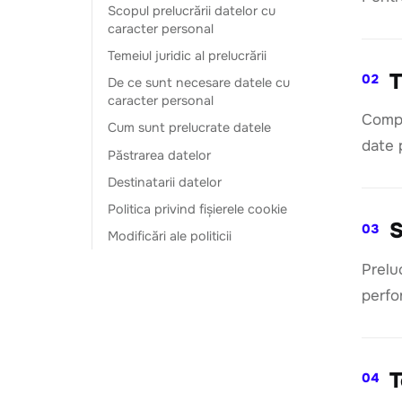
Scopul prelucrării datelor cu
caracter personal
Temeiul juridic al prelucrării
T
02
De ce sunt necesare datele cu
caracter personal
Compa
Cum sunt prelucrate datele
date p
Păstrarea datelor
Destinatarii datelor
Politica privind fișierele cookie
S
03
Modificări ale politicii
Prelu
perfor
T
04