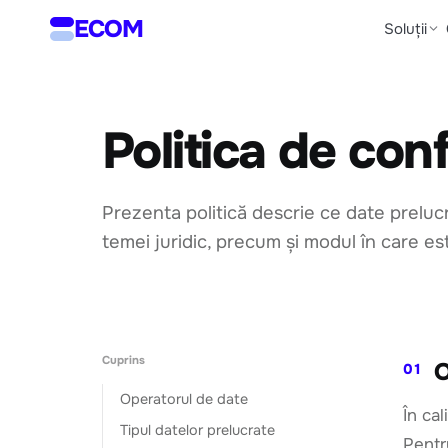
ECOM
Soluții
Politica de conf
Prezenta politică descrie ce date prelu
temei juridic, precum și modul în care es
Cuprins
O
01
Operatorul de date
În ca
Tipul datelor prelucrate
Pentr