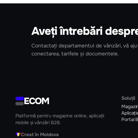
Aveți întrebări despr
Contactați departamentul de vânzări, vă aj
conectarea, tarifele și documentele.
ECOM
Soluții
Magazin
Aplicați
Platformă pentru magazine online, aplicații
Portal 
mobile și vânzări B2B.
♥
Creat în Moldova