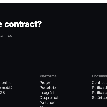
e contract?
utăm cu
Platformă
Docume
 online
Prețuri
Contract
e mobilă
Portofoliu
Politica 
B2B
Integrări
Politica 
Despre noi
Setări co
Parteneri