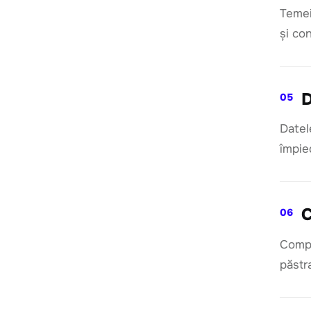
Temei
și co
D
05
Datel
împie
C
06
Compa
păstr