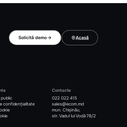
Solicită demo
Acasă
nte
Contacte
 public
022 022 415
de confidențialitate
sales@ecom.md
cookie
mun. Chișinău,
okie
str. Vadul lui Vodă 78/2