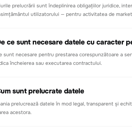
urile prelucrării sunt îndeplinirea obligațiilor juridice, i
nsimțământul utilizatorului — pentru activitatea de market
e ce sunt necesare datele cu caracter p
e sunt necesare pentru prestarea corespunzătoare a servic
dica încheierea sau executarea contractului.
um sunt prelucrate datele
nia prelucrează datele în mod legal, transparent și echita
area acestora.