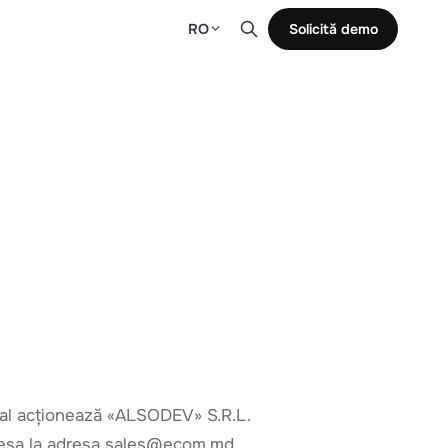
RO
Solicită demo
sonal acționează «ALSODEV» S.R.L.
adresa la adresa sales@ecom.md.