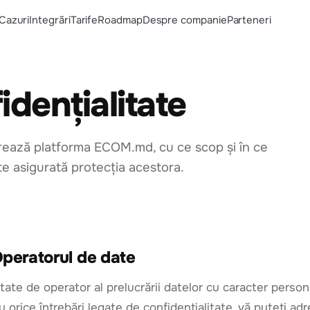
Cazuri
Integrări
Tarife
Roadmap
Despre companie
Parteneri
idențialitate
crează platforma ECOM.md, cu ce scop și în ce
te asigurată protecția acestora.
peratorul de date
litate de operator al prelucrării datelor cu caracter per
u orice întrebări legate de confidențialitate, vă puteți 