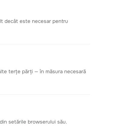
ult decât este necesar pentru
i alte terțe părți — în măsura necesară
 din setările browserului său.