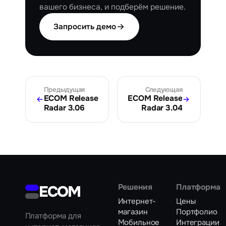
вашего бизнеса, и подберём решение.
Запросить демо
Предыдущая
Следующая
ECOM Release
ECOM Release
Radar 3.06
Radar 3.04
ECOM
Решения
Платформа
Интернет-
Цены
магазин
Портфолио
Платформа для
Мобильное
Интеграции