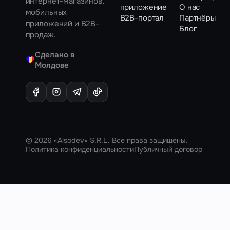
интернет-магазинов,
приложение
О нас
мобильных
B2B-портал
Партнёры
приложений и B2B-
Блог
продаж.
Сделано в
♥
Молдове
© 2026 «Alsodev» S.R.L. Все права защищены.
Политика конфиденциальности
Публичный договор