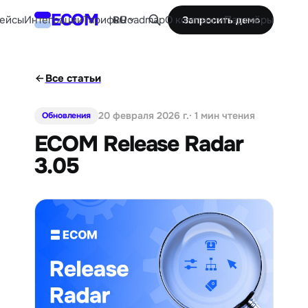
ECOM
ейсы
Интеграции
Тарифы
Roadmap
О компании
Партнёры
RU
Запросить демо
Все статьи
20 февраля 2026 г.
· 1 мин чтения
Обновления
ECOM Release Radar
3.05