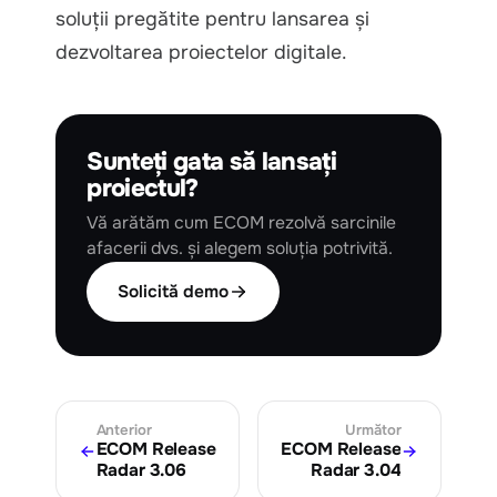
soluții pregătite pentru lansarea și
dezvoltarea proiectelor digitale.
Sunteți gata să lansați
proiectul?
Vă arătăm cum ECOM rezolvă sarcinile
afacerii dvs. și alegem soluția potrivită.
Solicită demo
Anterior
Următor
ECOM Release
ECOM Release
Radar 3.06
Radar 3.04