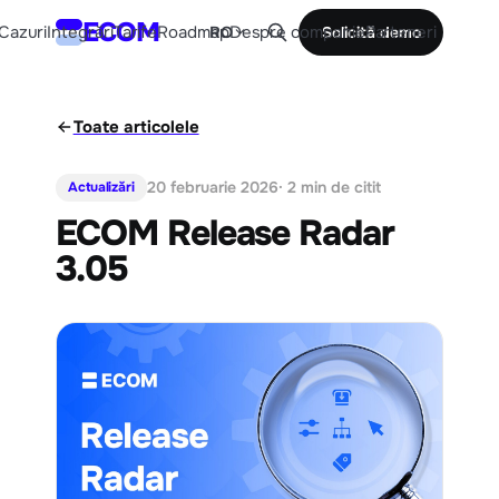
ECOM
Cazuri
Integrări
Tarife
Roadmap
Despre companie
Parteneri
RO
Solicită demo
Toate articolele
20 februarie 2026
· 2 min de citit
Actualizări
ECOM Release Radar
3.05