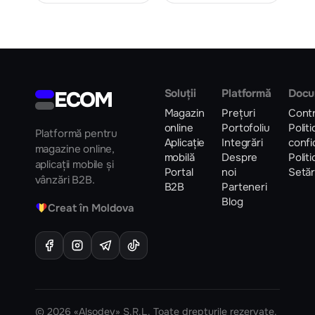
ECOM
Soluții
Platformă
Docu
Magazin
Prețuri
Contr
online
Portofoliu
Polit
Platformă pentru
Aplicație
Integrări
confi
magazine online,
mobilă
Despre
Polit
aplicații mobile și
Portal
noi
Setăr
vânzări B2B.
B2B
Parteneri
Blog
♥
Creat în Moldova
© 2026 «Alsodev» S.R.L. Toate drepturile rezervate.