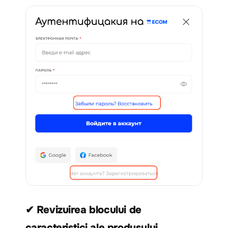
✔ Revizuirea blocului de
caracteristici ale produsului