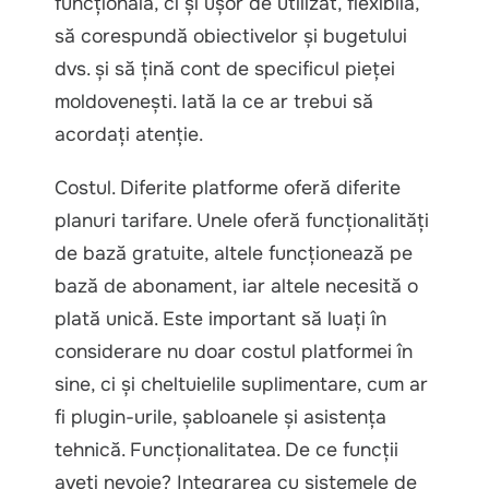
funcțională, ci și ușor de utilizat, flexibilă,
să corespundă obiectivelor și bugetului
dvs. și să țină cont de specificul pieței
moldovenești. Iată la ce ar trebui să
acordați atenție.
Costul. Diferite platforme oferă diferite
planuri tarifare. Unele oferă funcționalități
de bază gratuite, altele funcționează pe
bază de abonament, iar altele necesită o
plată unică. Este important să luați în
considerare nu doar costul platformei în
sine, ci și cheltuielile suplimentare, cum ar
fi plugin-urile, șabloanele și asistența
tehnică. Funcționalitatea. De ce funcții
aveți nevoie? Integrarea cu sistemele de