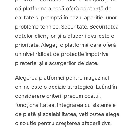
că platforma aleasă oferă asistență de
calitate și promptă în cazul apariției unor
probleme tehnice. Securitate. Securitatea
datelor clienților și a afacerii dvs. este o
prioritate. Alegeți o platformă care oferă
un nivel ridicat de protecție împotriva
pirateriei și a scurgerilor de date.
Alegerea platformei pentru magazinul
online este o decizie strategică. Luând în
considerare criterii precum costul,
funcționalitatea, integrarea cu sistemele
de plată și scalabilitatea, veți putea alege
o soluție pentru creșterea afacerii dvs.