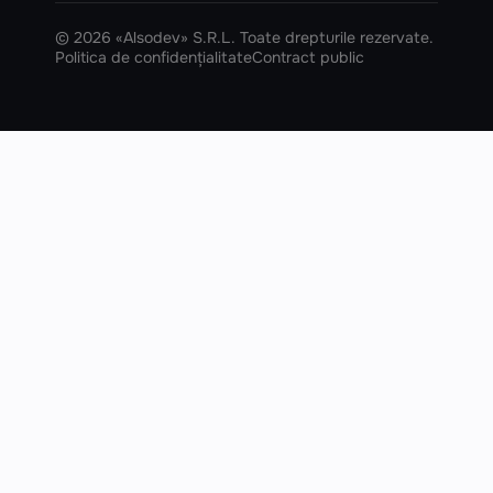
© 2026 «Alsodev» S.R.L. Toate drepturile rezervate.
Politica de confidențialitate
Contract public