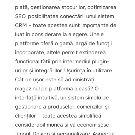
plată, gestionarea stocurilor, optimizarea
SEO, posibilitatea conectării unui sistem
CRM – toate acestea sunt importante de
luat în considerare la alegere. Unele
platforme oferă o gamă largă de funcții
încorporate, altele permit extinderea
funcționalității prin intermediul plugin-
urilor și integrărilor. Ușurința în utilizare.
Cât de ușor este să administrați
magazinul pe platforma aleasă? O
interfață intuitivă, un sistem simplu de
gestionare a produselor, comenzilor și
clienților – toate acestea simplifică
considerabil munca și vă economisesc
timpul. Design și personalizare. Aspectul