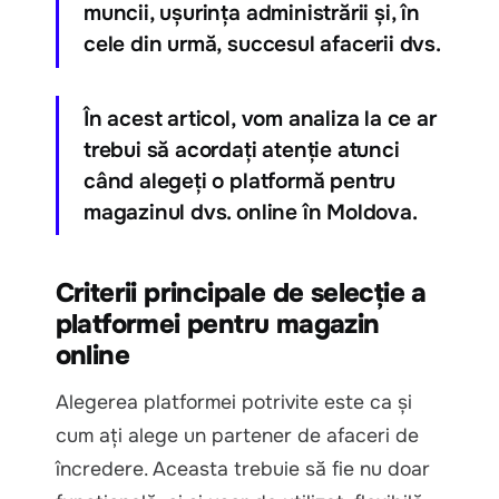
muncii, ușurința administrării și, în
cele din urmă, succesul afacerii dvs.
În acest articol, vom analiza la ce ar
trebui să acordați atenție atunci
când alegeți o platformă pentru
magazinul dvs. online în Moldova.
Criterii principale de selecție a
platformei pentru magazin
online
Alegerea platformei potrivite este ca și
cum ați alege un partener de afaceri de
încredere. Aceasta trebuie să fie nu doar