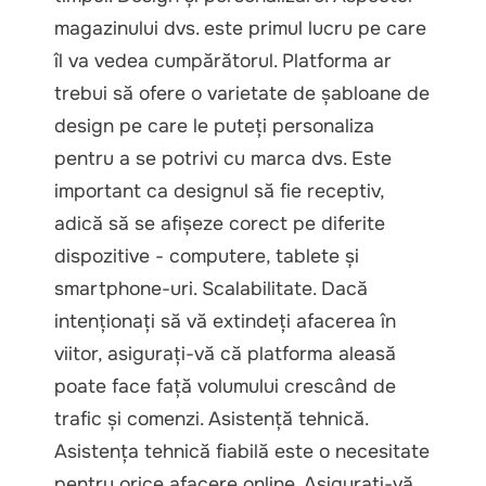
magazinului dvs. este primul lucru pe care
îl va vedea cumpărătorul. Platforma ar
trebui să ofere o varietate de șabloane de
design pe care le puteți personaliza
pentru a se potrivi cu marca dvs. Este
important ca designul să fie receptiv,
adică să se afișeze corect pe diferite
dispozitive - computere, tablete și
smartphone-uri. Scalabilitate. Dacă
intenționați să vă extindeți afacerea în
viitor, asigurați-vă că platforma aleasă
poate face față volumului crescând de
trafic și comenzi. Asistență tehnică.
Asistența tehnică fiabilă este o necesitate
pentru orice afacere online. Asigurați-vă