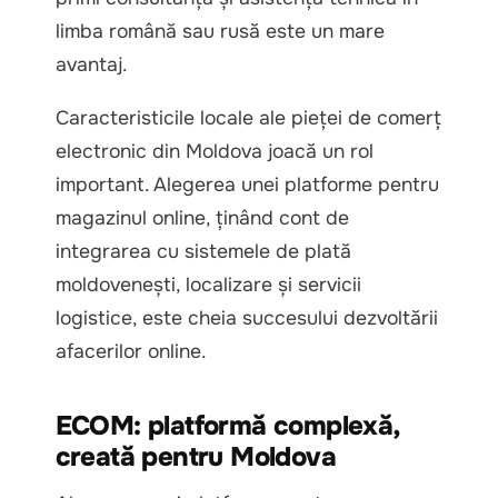
limba română sau rusă este un mare
avantaj.
Caracteristicile locale ale pieței de comerț
electronic din Moldova joacă un rol
important. Alegerea unei platforme pentru
magazinul online, ținând cont de
integrarea cu sistemele de plată
moldovenești, localizare și servicii
logistice, este cheia succesului dezvoltării
afacerilor online.
ECOM: platformă complexă,
creată pentru Moldova