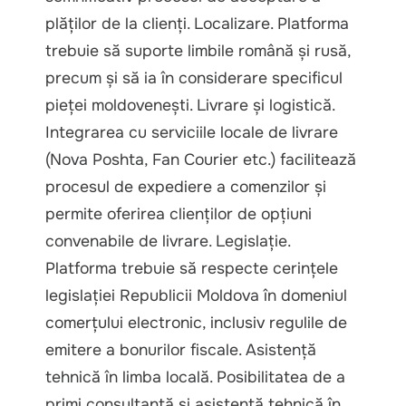
plăților de la clienți. Localizare. Platforma
trebuie să suporte limbile română și rusă,
precum și să ia în considerare specificul
pieței moldovenești. Livrare și logistică.
Integrarea cu serviciile locale de livrare
(Nova Poshta, Fan Courier etc.) facilitează
procesul de expediere a comenzilor și
permite oferirea clienților de opțiuni
convenabile de livrare. Legislație.
Platforma trebuie să respecte cerințele
legislației Republicii Moldova în domeniul
comerțului electronic, inclusiv regulile de
emitere a bonurilor fiscale. Asistență
tehnică în limba locală. Posibilitatea de a
primi consultanță și asistență tehnică în