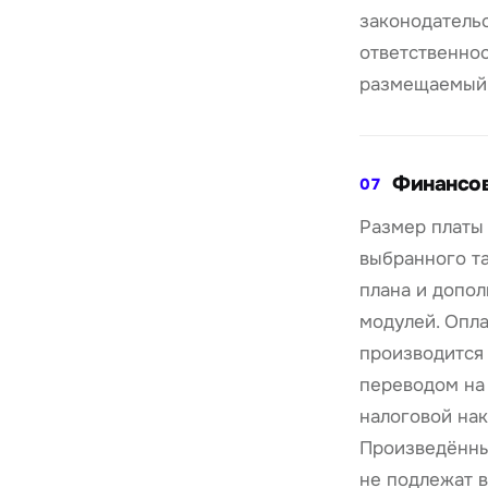
законодательс
ответственнос
размещаемый 
Финансов
07
Размер платы 
выбранного т
плана и допо
модулей. Опла
производится
переводом на
налоговой нак
Произведённы
не подлежат в