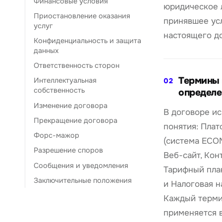
Финансовые условия
юридическое 
Приостановление оказания
принявшее ус
услуг
настоящего до
Конфиденциальность и защита
данных
Ответственность сторон
Термины 
Интеллектуальная
02
собственность
определе
Изменение договора
В договоре и
Прекращение договора
понятия: Пла
Форс-мажор
(система ECOM
Разрешение споров
Веб-сайт, Конт
Сообщения и уведомления
Тарифный пла
Заключительные положения
и Налоговая н
Каждый терм
применяется в