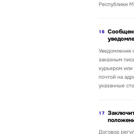
Республики М
Сообщен
16
уведомл
Уведомления 
заказным пис
курьером или
почтой на адр
указанные ст
Заключи
17
положен
Договор регу