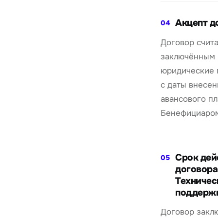
Акцепт д
04
Договор счит
заключённым 
юридические 
с даты внесен
авансового п
Бенефициаром
Срок дей
05
договора
Техничес
поддерж
Договор закл