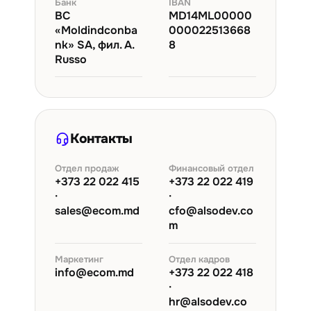
Банк
IBAN
BC
MD14ML00000
«Moldindconba
000022513668
nk» SA, фил. A.
8
Russo
Контакты
Отдел продаж
Финансовый отдел
+373 22 022 415
+373 22 022 419
·
·
sales@ecom.md
cfo@alsodev.co
m
Маркетинг
Отдел кадров
info@ecom.md
+373 22 022 418
·
hr@alsodev.co