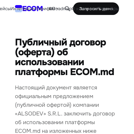
ECOM
ейсы
Интеграции
Тарифы
Roadmap
О компании
Партнёры
RU
Запросить демо
Публичный договор
(оферта) об
использовании
платформы ECOM.md
Настоящий документ является
официальным предложением
(публичной офертой) компании
«ALSODEV» S.R.L. заключить договор
об использовании платформы
ECOM.md на изложенных ниже