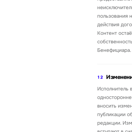
неисключител
пользования н
действия дого
Контент остаё
собственност
Бенефициара.
Изменени
12
Исполнитель в
односторонне
вносить изме
публикации о
редакции. Из
вступают в си