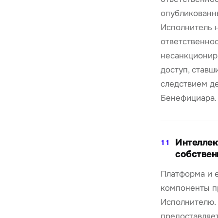
опубликованны
Исполнитель 
ответственнос
несанкционир
доступ, ставш
следствием д
Бенефициара.
Интеллек
11
собствен
Платформа и 
компоненты п
Исполнителю.
предоставляе