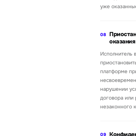
уже оказанные
Приостан
08
оказания
Исполнитель 
приостановить
платформе пр
несвоевремен
нарушении ус
договора или
незаконного к
Конфиде
09