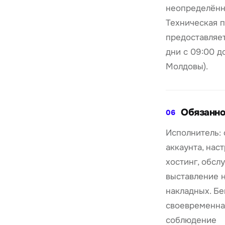
неопределённ
Техническая 
предоставляет
дни с 09:00 д
Молдовы).
Обязанно
06
Исполнитель:
аккаунта, наст
хостинг, обсл
выставление 
накладных. Б
своевременная
соблюдение